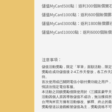
儲值MyCard500點：返利300個無償寶石
儲值MyCard1000點：返利600個無償鑽
儲值MyCard3000點：返利1800無償鑽石
儲值MyCard10000點：返利6000個無償
注意事項：
儲值活動獎勵，限定「單筆」面額活動，限定
獎勵在成功儲值後 2-4工作天發放，各工作
待。
首次使用或已關閉電信小額付費功能之用戶，
情請洽指定電信客服。
本活動之回饋獎勵僅限使用於《三國富豪甲天
活動因個人原因導致儲值不成功，無法獲得所
台灣淘米官方擁有活動修改、解釋、終止的最
獎勵發送以遊戲帳號儲值為主，獎勵資格不可