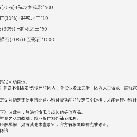
(30%)+建材兌換幣*500
石(30%)+將魂之王*10
(30%) +將魂之王*50
鑽石(30%)+五彩石*1000
指定面額儲值。
天計算皆不含國定/例假日時間內，會盡快發送完畢，因為人工發放，請玩
需先向指定電信申請開通小額付費功能並設定安全碼後，才能進行小額付
下》遊戲中，無法折換現金或其他等值商品。
對應之活動獎勵，將不提供額外補發服務。
終解釋權，如有其他未盡事宜，官方有權隨時補充或修正。
轉讓。